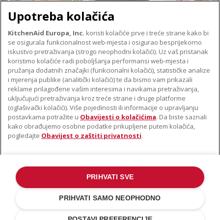
Upotreba kolačića
KitchenAid Europa, Inc.
koristi kolačiće prve i treće strane kako bi
se osigurala funkcionalnost web-mjesta i osigurao besprijekorno
O TVRTKI KITCHENAID
iskustvo pretraživanja (strogo neophodni kolačići). Uz vaš pristanak
Robna marka
koristimo kolačiće radi poboljšanja performansi web-mjesta i
PODRŠKA
pružanja dodatnih značajki (funkcionalni kolačići), statističke analize
Povijest
i mjerenja publike (analitički kolačići) te da bismo vam prikazali
Pronađi trgovinu
ODR
reklame prilagođene vašim interesima i navikama pretraživanja,
PRATITE NAS
uključujući pretraživanja kroz treće strane i druge platforme
Jamstvo i dokumenti
(oglašivački kolačići). Više pojedinosti ili informacije o upravljanju
postavkama potražite u
Obavijesti o kolačićima
. Da biste saznali
kako obrađujemo osobne podatke prikupljene putem kolačića,
pogledajte
Obavijest o zaštiti privatnosti
.
PRIHVATI SVE
©2022. Sva prava pridržana. KitchenAid i dizajn samostojećeg miksera
zaštitni su znakovi u SAD-u. i u drugim državama .
PRIHVATI SAMO NEOPHODNO
Obavijest o zaštiti privatnosti
.
Kolačić
.
Ostale države
POSTAVI PREFERENCIJE