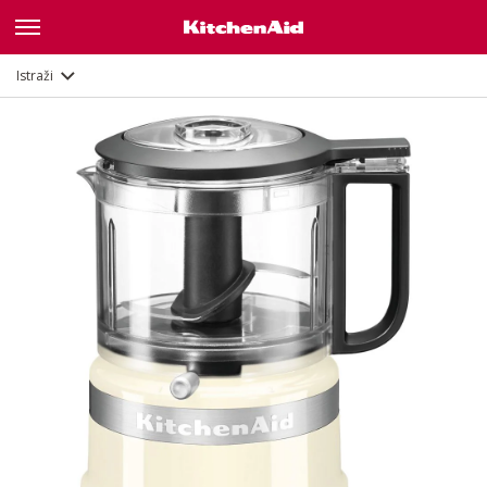
Opis
Značajke
Dokumenti
Istraži