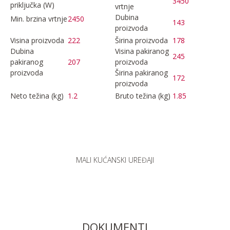
3450
priključka (W)
vrtnje
Dubina
Min. brzina vrtnje
2450
143
proizvoda
Visina proizvoda
222
Širina proizvoda
178
Dubina
Visina pakiranog
245
pakiranog
207
proizvoda
proizvoda
Širina pakiranog
172
proizvoda
Neto težina (kg)
1.2
Bruto težina (kg)
1.85
MALI KUĆANSKI UREĐAJI
DOKUMENTI