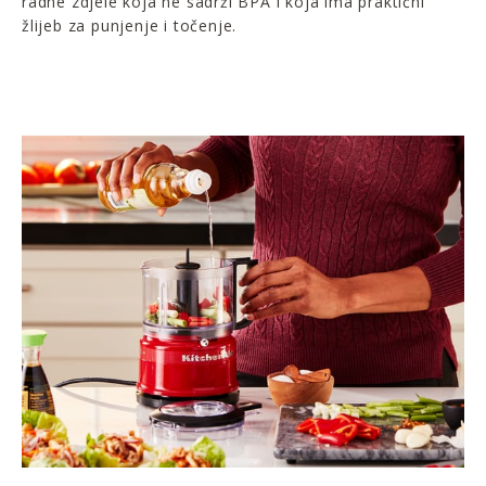
radne zdjele koja ne sadrži BPA i koja ima praktični
žlijeb za punjenje i točenje.