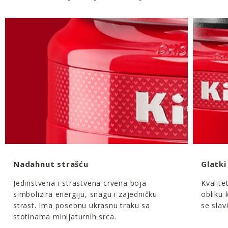
Nadahnut strašću
Glatki
Jedinstvena i strastvena crvena boja
Kvalite
simbolizira energiju, snagu i zajedničku
obliku 
strast. Ima posebnu ukrasnu traku sa
se slav
stotinama minijaturnih srca.