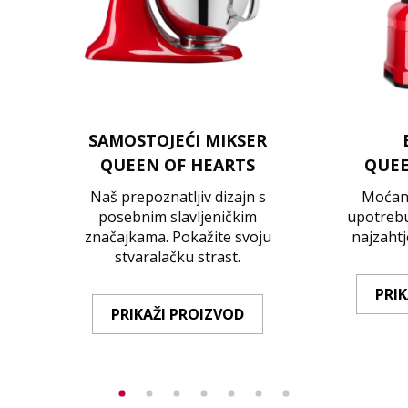
SAMOSTOJEĆI MIKSER
QUEEN OF HEARTS
QUEE
Naš prepoznatljiv dizajn s
Moćan 
posebnim slavljeničkim
upotrebu.
značajkama. Pokažite svoju
najzahtj
stvaralačku strast.
PRI
PRIKAŽI PROIZVOD