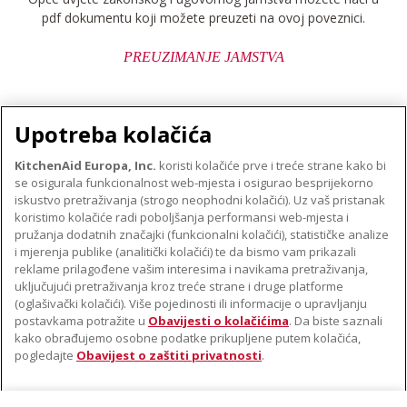
pdf dokumentu koji možete preuzeti na ovoj poveznici.
PREUZIMANJE JAMSTVA
Upotreba kolačića
KitchenAid Europa, Inc.
koristi kolačiće prve i treće strane kako bi
se osigurala funkcionalnost web-mjesta i osigurao besprijekorno
O TVRTKI KITCHENAID
iskustvo pretraživanja (strogo neophodni kolačići). Uz vaš pristanak
Robna marka
koristimo kolačiće radi poboljšanja performansi web-mjesta i
PODRŠKA
pružanja dodatnih značajki (funkcionalni kolačići), statističke analize
Povijest
i mjerenja publike (analitički kolačići) te da bismo vam prikazali
Pronađi trgovinu
ODR
reklame prilagođene vašim interesima i navikama pretraživanja,
PRATITE NAS
uključujući pretraživanja kroz treće strane i druge platforme
Jamstvo i dokumenti
(oglašivački kolačići). Više pojedinosti ili informacije o upravljanju
postavkama potražite u
Obavijesti o kolačićima
. Da biste saznali
kako obrađujemo osobne podatke prikupljene putem kolačića,
pogledajte
Obavijest o zaštiti privatnosti
.