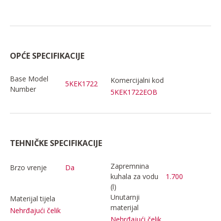
OPĆE SPECIFIKACIJE
Base Model
Komercijalni kod
5KEK1722
Number
5KEK1722EOB
TEHNIČKE SPECIFIKACIJE
Zapremnina
Brzo vrenje
Da
kuhala za vodu
1.700
(l)
Unutarnji
Materijal tijela
materijal
Nehrđajući čelik
Nehrđajući čelik