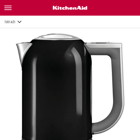
Galerija
Značajke
Dokumenti
Istraži