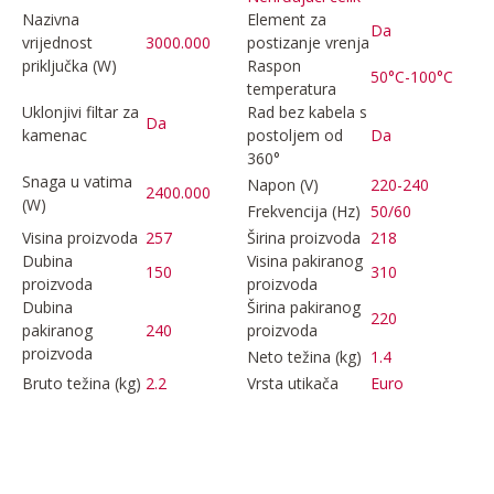
Nazivna
Element za
Da
vrijednost
3000.000
postizanje vrenja
priključka (W)
Raspon
50°C-100°C
temperatura
Uklonjivi filtar za
Rad bez kabela s
Da
kamenac
postoljem od
Da
360°
Snaga u vatima
Napon (V)
220-240
2400.000
(W)
Frekvencija (Hz)
50/60
Visina proizvoda
257
Širina proizvoda
218
Dubina
Visina pakiranog
150
310
proizvoda
proizvoda
Dubina
Širina pakiranog
220
pakiranog
240
proizvoda
proizvoda
Neto težina (kg)
1.4
Bruto težina (kg)
2.2
Vrsta utikača
Euro