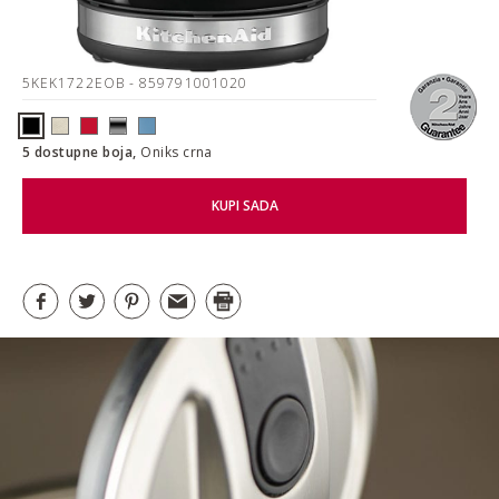
5KEK1722EOB
- 859791001020
5 dostupne boja,
Oniks crna
KUPI SADA