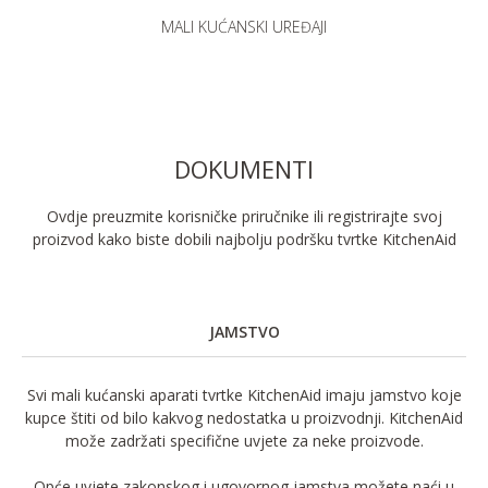
MALI KUĆANSKI UREĐAJI
DOKUMENTI
Ovdje preuzmite korisničke priručnike ili registrirajte svoj
proizvod kako biste dobili najbolju podršku tvrtke KitchenAid
JAMSTVO
Svi mali kućanski aparati tvrtke KitchenAid imaju jamstvo koje
kupce štiti od bilo kakvog nedostatka u proizvodnji. KitchenAid
može zadržati specifične uvjete za neke proizvode.
Opće uvjete zakonskog i ugovornog jamstva možete naći u