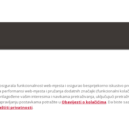
se osigurala funkcionalnost web-mjesta i osigurao besprijekorno iskustvo pr
 performansi web-mjesta i pružanja dodatnih značajki (funkcionalni kolačići
 prilagođene vašim interesima i navikama pretraživanja, uključujući pretraž
 o upravljanju postavkama potražite u
Obavijesti o kolačićima
. Da biste s
aštiti privatnosti
.
n samostojećeg miksera zaštitni su znakovi u SAD-u. i u drugim državama .
Obavij