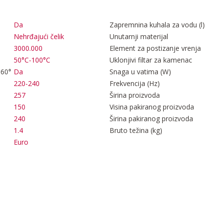
Da
Zapremnina kuhala za vodu (l)
Nehrđajući čelik
Unutarnji materijal
3000.000
Element za postizanje vrenja
50°C-100°C
Uklonjivi filtar za kamenac
360°
Da
Snaga u vatima (W)
220-240
Frekvencija (Hz)
257
Širina proizvoda
150
Visina pakiranog proizvoda
240
Širina pakiranog proizvoda
1.4
Bruto težina (kg)
Euro