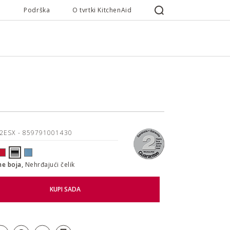
Podrška
O tvrtki KitchenAid
22ESX
- 859791001430
ne boja,
Nehrđajući čelik
KUPI SADA