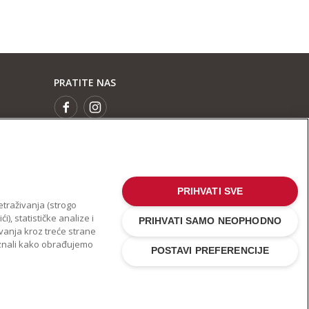
PRATITE NAS
PRIHVATI SVE
etraživanja (strogo
), statističke analize i
PRIHVATI SAMO NEOPHODNO
ivanja kroz treće strane
aznali kako obrađujemo
POSTAVI PREFERENCIJE
est o zaštiti privatnosti
.
Kolačić
.
Ostale države