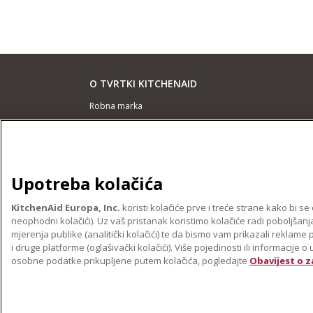
O TVRTKI KITCHENAID
Robna marka
Povijest
ODR
Upotreba kolačića
PODRŠKA
Pronađi trgovinu
KitchenAid Europa, Inc.
koristi kolačiće prve i treće strane kako bi 
neophodni kolačići). Uz vaš pristanak koristimo kolačiće radi poboljšanja
Jamstvo i dokumenti
mjerenja publike (analitički kolačići) te da bismo vam prikazali reklame
i druge platforme (oglašivački kolačići). Više pojedinosti ili informacije
osobne podatke prikupljene putem kolačića, pogledajte
Obavijest o z
©2022. Sva prava pridržana. KitchenAid i dizaj