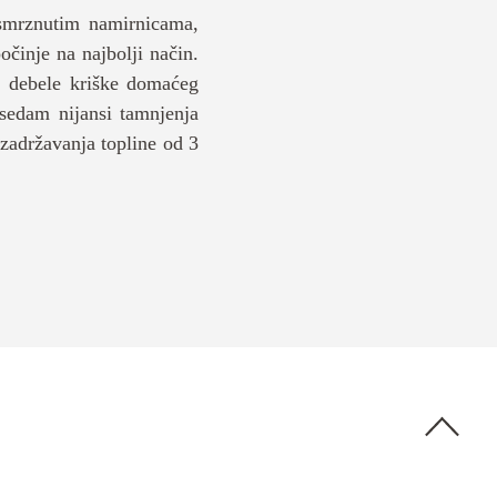
a smrznutim namirnicama,
očinje na najbolji način.
a debele kriške domaćeg
 sedam nijansi tamnjenja
zadržavanja topline od 3