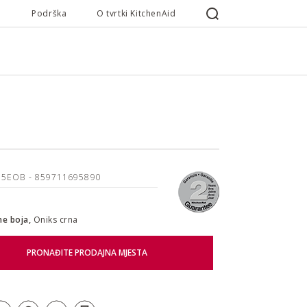
Podrška
O tvrtki KitchenAid
15EOB
- 859711695890
ne boja,
Oniks crna
PRONAĐITE PRODAJNA MJESTA