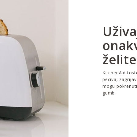
Uživa
onak
želit
KitchenAid tost
peciva, zagrija
mogu pokrenuti
gumb.