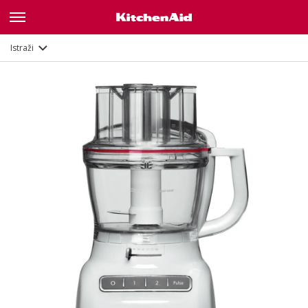
Galerija
Opis
Značajke
Dokumenti
Istraži