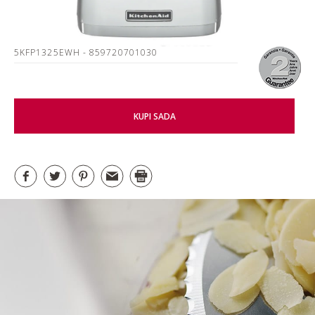
5KFP1325EWH
- 859720701030
KUPI SADA