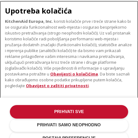
Upotreba kolačića
KitchenAid Europa, Inc.
koristi kolačiće prve i treće strane kako bi
se osigurala funkcionalnost web-mjesta i osigurao besprijekorno
O TVRTKI KITCHENAID
iskustvo pretraživanja (strogo neophodni kolačići). Uz vaš pristanak
Robna marka
koristimo kolačiće radi poboljšanja performansi web-mjesta i
PODRŠKA
pružanja dodatnih značajki (funkcionalni kolačići), statističke analize
Povijest
i mjerenja publike (analitički kolačići) te da bismo vam prikazali
Pronađi trgovinu
ODR
reklame prilagođene vašim interesima i navikama pretraživanja,
PRATITE NAS
uključujući pretraživanja kroz treće strane i druge platforme
Jamstvo i dokumenti
(oglašivački kolačići). Više pojedinosti ili informacije o upravljanju
postavkama potražite u
Obavijesti o kolačićima
. Da biste saznali
kako obrađujemo osobne podatke prikupljene putem kolačića,
pogledajte
Obavijest o zaštiti privatnosti
.
PRIHVATI SVE
©2022. Sva prava pridržana. KitchenAid i dizajn samostojećeg miksera
zaštitni su znakovi u SAD-u. i u drugim državama .
PRIHVATI SAMO NEOPHODNO
Obavijest o zaštiti privatnosti
.
Kolačić
.
Ostale države