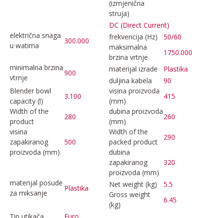
(izmjenična
struja)
DC (Direct Current)
električna snaga
frekvencija (Hz)
50/60
300.000
u watima
maksimalna
1750.000
brzina vrtnje
minimalna brzina
materijal izrade
Plastika
900
vtrnje
duljina kabela
90
Blender bowl
visina proizvoda
3.100
415
capacity (l)
(mm)
Width of the
dubina proizvoda
280
260
product
(mm)
visina
Width of the
290
zapakiranog
500
packed product
proizvoda (mm)
dubina
zapakiranog
320
proizvoda (mm)
materijal posude
Net weight (kg)
5.5
Plastika
za miksanje
Gross weight
6.45
(kg)
Tip utikača
Euro