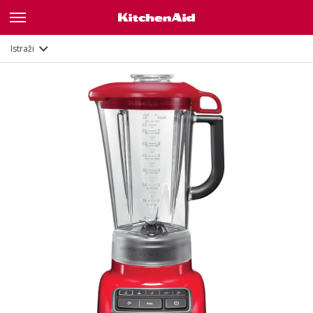
Galerija
Značajke
Dokumenti
Istraži