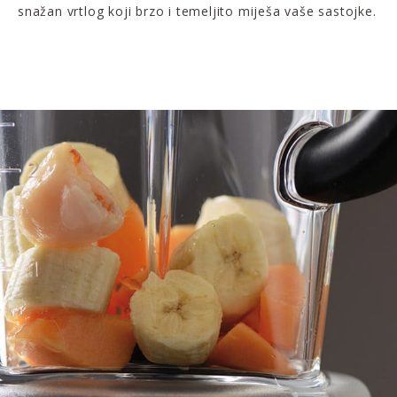
snažan vrtlog koji brzo i temeljito miješa vaše sastojke.