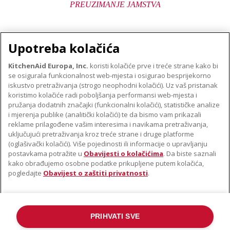
PREUZIMANJE JAMSTVA
Upotreba kolačića
KitchenAid Europa, Inc.
koristi kolačiće prve i treće strane kako bi
se osigurala funkcionalnost web-mjesta i osigurao besprijekorno
O TVRTKI KITCHENAID
iskustvo pretraživanja (strogo neophodni kolačići). Uz vaš pristanak
Robna marka
koristimo kolačiće radi poboljšanja performansi web-mjesta i
PODRŠKA
pružanja dodatnih značajki (funkcionalni kolačići), statističke analize
Povijest
i mjerenja publike (analitički kolačići) te da bismo vam prikazali
Pronađi trgovinu
ODR
reklame prilagođene vašim interesima i navikama pretraživanja,
PRATITE NAS
uključujući pretraživanja kroz treće strane i druge platforme
Jamstvo i dokumenti
(oglašivački kolačići). Više pojedinosti ili informacije o upravljanju
postavkama potražite u
Obavijesti o kolačićima
. Da biste saznali
kako obrađujemo osobne podatke prikupljene putem kolačića,
pogledajte
Obavijest o zaštiti privatnosti
.
PRIHVATI SVE
©2022. Sva prava pridržana. KitchenAid i dizajn samostojećeg miksera