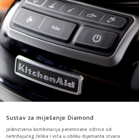
Sustav za miješanje Diamond
Jedinstvena kombinacija patentirane oštrice od
nehrđajućeg čelika i vrča u obliku dijamanta stvara