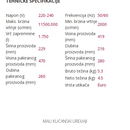
TEHNIČKE SPECIFIKACIJE
Napon (V)
220-240
Frekvencija (Hz)
50/60
Maks. brzina
Min. brzina vrtnje
11500.000
2000
vrtnje (o/min)
(o/min)
Vrč zapremnine
Visina proizvoda
1.750
419
(l)
(mm)
Širina proizvoda
Dubina
229
216
(mm)
proizvoda (mm)
Visina pakiranog
Širina pakiranog
470
280
proizvoda (mm)
proizvoda (mm)
Dubina
Bruto težina (kg)
5.3
pakiranog
260
Neto težina (kg)
4.5
proizvoda (mm)
Vrsta utikača
Euro
MALI KUĆANSKI UREĐAJI