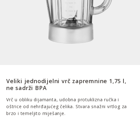
Veliki jednodijelni vrč zapremnine 1,75 l,
ne sadrži BPA
Vrč u obliku dijamanta, udobna protuklizna ručka i
oštrice od nehrđajućeg čelika. Stvara snažni vrtlog za
brzo i temeljito miješanje.