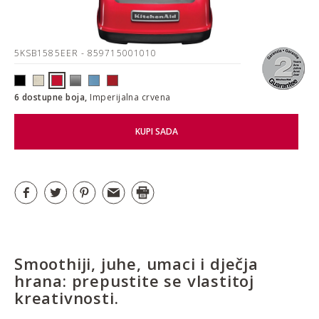
5KSB1585EER
- 859715001010
6 dostupne boja,
Imperijalna crvena
KUPI SADA
Smoothiji, juhe, umaci i dječja
hrana: prepustite se vlastitoj
kreativnosti.