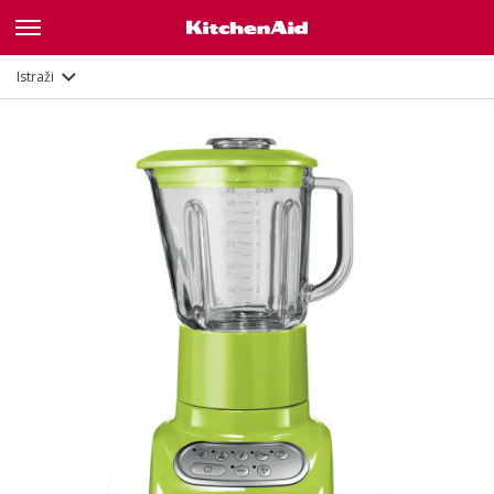
Galerija
Značajke
Dokumenti
Istraži