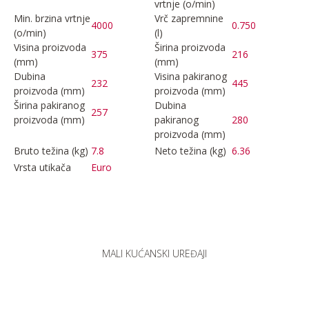
vrtnje (o/min)
Min. brzina vrtnje
Vrč zapremnine
4000
0.750
(o/min)
(l)
Visina proizvoda
Širina proizvoda
375
216
(mm)
(mm)
Dubina
Visina pakiranog
232
445
proizvoda (mm)
proizvoda (mm)
Širina pakiranog
Dubina
257
proizvoda (mm)
pakiranog
280
proizvoda (mm)
Bruto težina (kg)
7.8
Neto težina (kg)
6.36
Vrsta utikača
Euro
MALI KUĆANSKI UREĐAJI