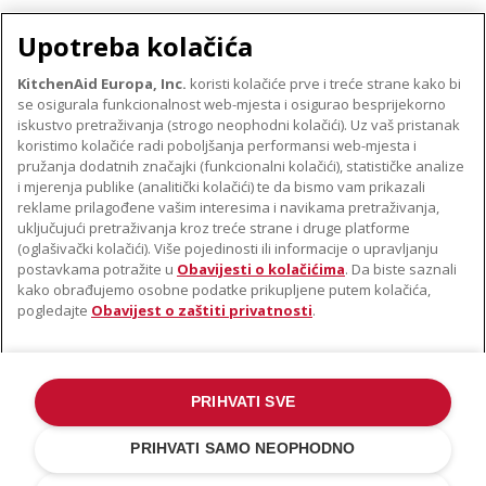
Upotreba kolačića
KitchenAid Europa, Inc.
koristi kolačiće prve i treće strane kako bi
se osigurala funkcionalnost web-mjesta i osigurao besprijekorno
O TVRTKI KITCHENAID
iskustvo pretraživanja (strogo neophodni kolačići). Uz vaš pristanak
Robna marka
koristimo kolačiće radi poboljšanja performansi web-mjesta i
PODRŠKA
pružanja dodatnih značajki (funkcionalni kolačići), statističke analize
Povijest
i mjerenja publike (analitički kolačići) te da bismo vam prikazali
Pronađi trgovinu
ODR
reklame prilagođene vašim interesima i navikama pretraživanja,
PRATITE NAS
uključujući pretraživanja kroz treće strane i druge platforme
Jamstvo i dokumenti
(oglašivački kolačići). Više pojedinosti ili informacije o upravljanju
postavkama potražite u
Obavijesti o kolačićima
. Da biste saznali
kako obrađujemo osobne podatke prikupljene putem kolačića,
pogledajte
Obavijest o zaštiti privatnosti
.
PRIHVATI SVE
©2022. Sva prava pridržana. KitchenAid i dizajn samostojećeg miksera
zaštitni su znakovi u SAD-u. i u drugim državama .
PRIHVATI SAMO NEOPHODNO
Obavijest o zaštiti privatnosti
.
Kolačić
.
Ostale države