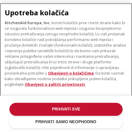
Upotreba kolačića
KitchenAid Europa, Inc.
koristi kolačiće prve i treće strane kako bi
se osigurala funkcionalnost web-mjesta i osigurao besprijekorno
O TVRTKI KITCHENAID
iskustvo pretraživanja (strogo neophodni kolačići). Uz vaš pristanak
Robna marka
koristimo kolačiće radi poboljšanja performansi web-mjesta i
PODRŠKA
pružanja dodatnih značajki (funkcionalni kolačići), statističke analize
Povijest
i mjerenja publike (analitički kolačići) te da bismo vam prikazali
Pronađi trgovinu
ODR
reklame prilagođene vašim interesima i navikama pretraživanja,
PRATITE NAS
uključujući pretraživanja kroz treće strane i druge platforme
Jamstvo i dokumenti
(oglašivački kolačići). Više pojedinosti ili informacije o upravljanju
postavkama potražite u
Obavijesti o kolačićima
. Da biste saznali
kako obrađujemo osobne podatke prikupljene putem kolačića,
pogledajte
Obavijest o zaštiti privatnosti
.
PRIHVATI SVE
©2022. Sva prava pridržana. KitchenAid i dizajn samostojećeg miksera
zaštitni su znakovi u SAD-u. i u drugim državama .
PRIHVATI SAMO NEOPHODNO
Obavijest o zaštiti privatnosti
.
Kolačić
.
Ostale države