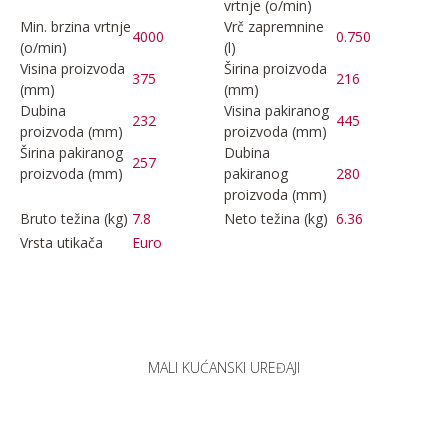
vrtnje (o/min)
Min. brzina vrtnje
Vrč zapremnine
4000
0.750
(o/min)
(l)
Visina proizvoda
Širina proizvoda
375
216
(mm)
(mm)
Dubina
Visina pakiranog
232
445
proizvoda (mm)
proizvoda (mm)
Širina pakiranog
Dubina
257
proizvoda (mm)
pakiranog
280
proizvoda (mm)
Bruto težina (kg)
7.8
Neto težina (kg)
6.36
Vrsta utikača
Euro
MALI KUĆANSKI UREĐAJI