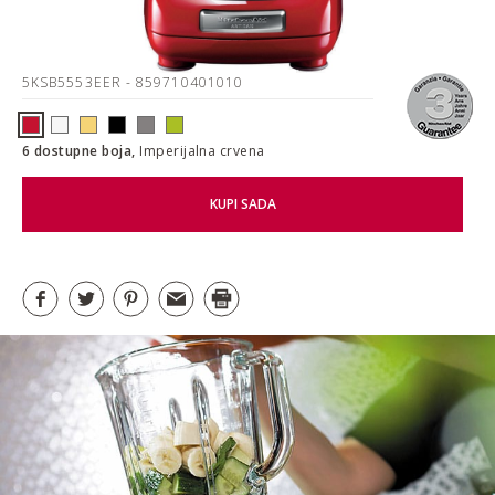
5KSB5553EER
- 859710401010
6 dostupne boja,
Imperijalna crvena
KUPI SADA