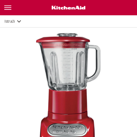
Galerija
Značajke
Dokumenti
Istraži