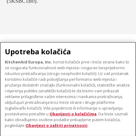
(5KSBC1B0).
MALI KUĆANSKI UREĐAJI
Upotreba kolačića
KitchenAid Europa, Inc.
koristi kolačiće prve i treće strane kako bi
se osigurala funkcionalnost web-mjesta i osigurao besprijekorno
O TVRTKI KITCHENAID
iskustvo pretraživanja (strogo neophodni kolačići). Uz vaš pristanak
Robna marka
koristimo kolačiće radi poboljšanja performansi web-mjesta i
PODRŠKA
pružanja dodatnih značajki (funkcionalni kolačići), statističke analize
Povijest
i mjerenja publike (analitički kolačići) te da bismo vam prikazali
Pronađi trgovinu
ODR
reklame prilagođene vašim interesima i navikama pretraživanja,
PRATITE NAS
uključujući pretraživanja kroz treće strane i druge platforme
Jamstvo i dokumenti
(oglašivački kolačići). Više pojedinosti ili informacije o upravljanju
postavkama potražite u
Obavijesti o kolačićima
. Da biste saznali
kako obrađujemo osobne podatke prikupljene putem kolačića,
pogledajte
Obavijest o zaštiti privatnosti
.