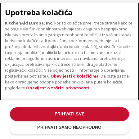
MALI KUĆANSKI UREĐAJI
Upotreba kolačića
KitchenAid Europa, Inc.
koristi kolačiće prve i treće strane kako bi
se osigurala funkcionalnost web-mjesta i osigurao besprijekorno
O TVRTKI KITCHENAID
iskustvo pretraživanja (strogo neophodni kolačići). Uz vaš pristanak
Robna marka
koristimo kolačiće radi poboljšanja performansi web-mjesta i
PODRŠKA
pružanja dodatnih značajki (funkcionalni kolačići), statističke analize
Povijest
i mjerenja publike (analitički kolačići) te da bismo vam prikazali
Pronađi trgovinu
ODR
reklame prilagođene vašim interesima i navikama pretraživanja,
PRATITE NAS
uključujući pretraživanja kroz treće strane i druge platforme
Jamstvo i dokumenti
(oglašivački kolačići). Više pojedinosti ili informacije o upravljanju
postavkama potražite u
Obavijesti o kolačićima
. Da biste saznali
kako obrađujemo osobne podatke prikupljene putem kolačića,
pogledajte
Obavijest o zaštiti privatnosti
.
PRIHVATI SVE
©2022. Sva prava pridržana. KitchenAid i dizajn samostojećeg miksera
zaštitni su znakovi u SAD-u. i u drugim državama .
PRIHVATI SAMO NEOPHODNO
Obavijest o zaštiti privatnosti
.
Kolačić
.
Ostale države