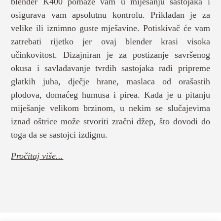
blender K400 pomaže vam u miješanju sastojaka i
osigurava vam apsolutnu kontrolu. Prikladan je za
velike ili iznimno guste mješavine. Potiskivač će vam
zatrebati rijetko jer ovaj blender krasi visoka
učinkovitost. Dizajniran je za postizanje savršenog
okusa i savladavanje tvrdih sastojaka radi pripreme
glatkih juha, dječje hrane, maslaca od orašastih
plodova, domaćeg humusa i pirea. Kada je u pitanju
miješanje velikom brzinom, u nekim se slučajevima
iznad oštrice može stvoriti zračni džep, što dovodi do
toga da se sastojci izdignu.
Pročitaj više...