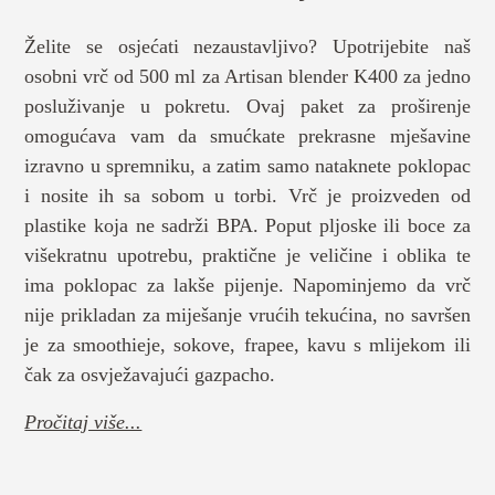
Želite se osjećati nezaustavljivo? Upotrijebite naš
osobni vrč od 500 ml za Artisan blender K400 za jedno
posluživanje u pokretu. Ovaj paket za proširenje
omogućava vam da smućkate prekrasne mješavine
izravno u spremniku, a zatim samo nataknete poklopac
i nosite ih sa sobom u torbi. Vrč je proizveden od
plastike koja ne sadrži BPA. Poput pljoske ili boce za
višekratnu upotrebu, praktične je veličine i oblika te
ima poklopac za lakše pijenje. Napominjemo da vrč
nije prikladan za miješanje vrućih tekućina, no savršen
je za smoothieje, sokove, frapee, kavu s mlijekom ili
čak za osvježavajući gazpacho.
Pročitaj više...