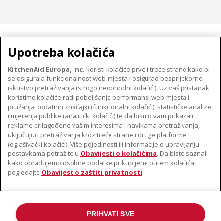
MALI KUĆANSKI UREĐAJI
Upotreba kolačića
KitchenAid Europa, Inc.
koristi kolačiće prve i treće strane kako bi
se osigurala funkcionalnost web-mjesta i osigurao besprijekorno
O TVRTKI KITCHENAID
iskustvo pretraživanja (strogo neophodni kolačići). Uz vaš pristanak
Robna marka
koristimo kolačiće radi poboljšanja performansi web-mjesta i
PODRŠKA
pružanja dodatnih značajki (funkcionalni kolačići), statističke analize
Povijest
i mjerenja publike (analitički kolačići) te da bismo vam prikazali
Pronađi trgovinu
ODR
reklame prilagođene vašim interesima i navikama pretraživanja,
PRATITE NAS
uključujući pretraživanja kroz treće strane i druge platforme
Jamstvo i dokumenti
(oglašivački kolačići). Više pojedinosti ili informacije o upravljanju
postavkama potražite u
Obavijesti o kolačićima
. Da biste saznali
kako obrađujemo osobne podatke prikupljene putem kolačića,
pogledajte
Obavijest o zaštiti privatnosti
.
PRIHVATI SVE